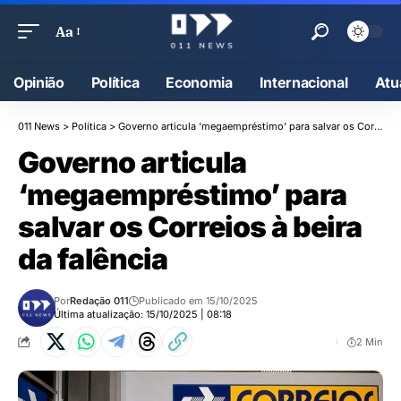
Aa
Opinião
Política
Economia
Internacional
Atu
011 News
>
Política
>
Governo articula ‘megaempréstimo’ para salvar os Correios à beira da falência
Governo articula
‘megaempréstimo’ para
salvar os Correios à beira
da falência
Por
Redação 011
Publicado em 15/10/2025
Última atualização: 15/10/2025 | 08:18
2 Min