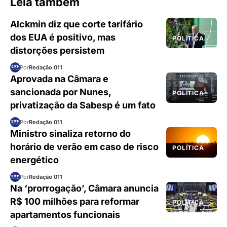
Leia também
Alckmin diz que corte tarifário
dos EUA é positivo, mas
POLÍTICA
distorções persistem
Por
Redação 011
Aprovada na Câmara e
sancionada por Nunes,
POLÍTICA
privatização da Sabesp é um fato
Por
Redação 011
Ministro sinaliza retorno do
horário de verão em caso de risco
POLÍTICA
energético
Por
Redação 011
Na ‘prorrogação’, Câmara anuncia
R$ 100 milhões para reformar
POLÍTICA
apartamentos funcionais