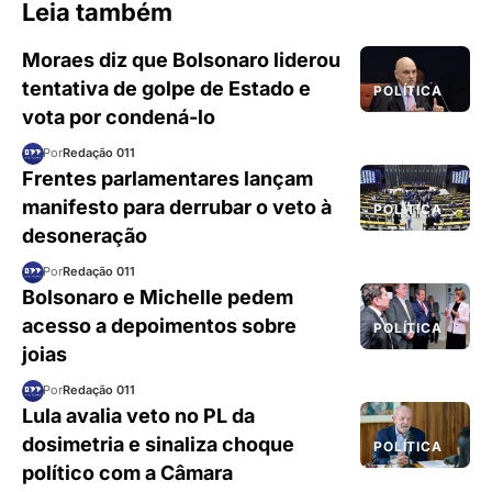
Leia também
Moraes diz que Bolsonaro liderou
tentativa de golpe de Estado e
POLÍTICA
vota por condená-lo
Por
Redação 011
Frentes parlamentares lançam
manifesto para derrubar o veto à
POLÍTICA
desoneração
Por
Redação 011
Bolsonaro e Michelle pedem
acesso a depoimentos sobre
POLÍTICA
joias
Por
Redação 011
Lula avalia veto no PL da
dosimetria e sinaliza choque
POLÍTICA
político com a Câmara