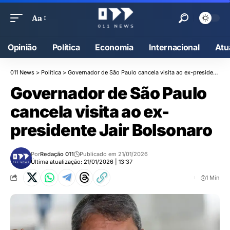
Aa
Opinião
Política
Economia
Internacional
Atu
011 News
>
Política
>
Governador de São Paulo cancela visita ao ex-presidente Jair Bolsonaro
Governador de São Paulo
cancela visita ao ex-
presidente Jair Bolsonaro
Por
Redação 011
Publicado em 21/01/2026
Última atualização: 21/01/2026 | 13:37
1 Min