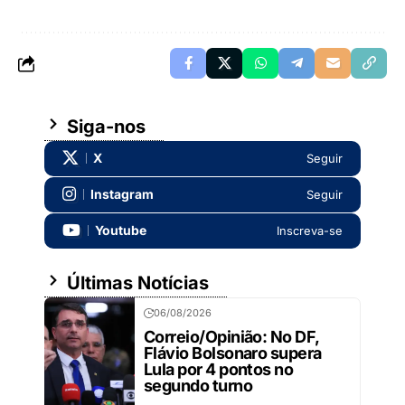
Siga-nos
X
Seguir
Instagram
Seguir
Youtube
Inscreva-se
Últimas Notícias
06/08/2026
Correio/Opinião: No DF,
Flávio Bolsonaro supera
Lula por 4 pontos no
segundo turno