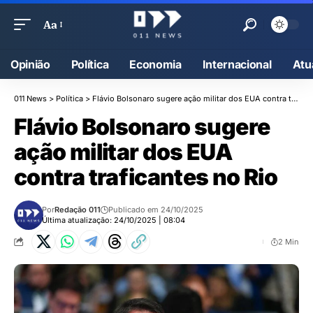
Aa
Opinião
Política
Economia
Internacional
Atu
011 News
>
Política
>
Flávio Bolsonaro sugere ação militar dos EUA contra traficantes no Rio
Flávio Bolsonaro sugere
ação militar dos EUA
contra traficantes no Rio
Por
Redação 011
Publicado em 24/10/2025
Última atualização: 24/10/2025 | 08:04
2 Min