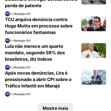
perda de patente
Por
Redação 011
TCU arquiva denúncia contra
Hugo Motta em processo sobre
POLÍTICA
funcionários fantasmas
Por
Redação 011
Lula não merece um quarto
mandato, segundo 59% dos
POLÍTICA
brasileiros, diz Indexa
Por
Redação 011
Após novas denúncias, Lira é
pressionado a abrir CPI sobre o
POLÍTICA
Tráfico Infantil em Marajó
Por
Redação 011
Mostre mais