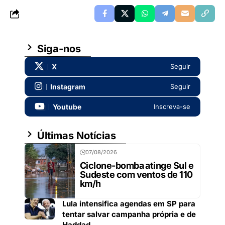
Siga-nos
X
Seguir
Instagram
Seguir
Youtube
Inscreva-se
Últimas Notícias
07/08/2026
Ciclone-bomba atinge Sul e
Sudeste com ventos de 110
km/h
Lula intensifica agendas em SP para
tentar salvar campanha própria e de
Haddad