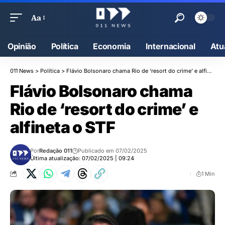
Aa
Opinião
Política
Economia
Internacional
Atu
011 News
>
Política
>
Flávio Bolsonaro chama Rio de ‘resort do crime’ e alfineta o STF
Flávio Bolsonaro chama
Rio de ‘resort do crime’ e
alfineta o STF
Por
Redação 011
Publicado em 07/02/2025
Última atualização: 07/02/2025 | 09:24
1 Min