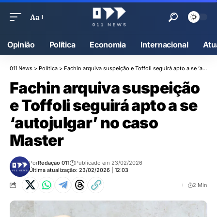
Aa
Opinião
Política
Economia
Internacional
Atu
011 News
>
Política
>
Fachin arquiva suspeição e Toffoli seguirá apto a se ‘autojulgar’ no caso Master
Fachin arquiva suspeição
e Toffoli seguirá apto a se
‘autojulgar’ no caso
Master
Por
Redação 011
Publicado em 23/02/2026
Última atualização: 23/02/2026 | 12:03
2 Min