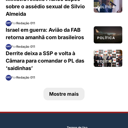
sobre o assédio sexual de Silvio
POLÍTICA
Almeida
Por
Redação 011
Israel em guerra: Avião da FAB
retorna amanhã com brasileiros
POLÍTICA
Por
Redação 011
Derrite deixa a SSP e volta à
Câmara para comandar o PL das
POLÍTICA
‘saidinhas’
Por
Redação 011
Mostre mais
Termos de Uso