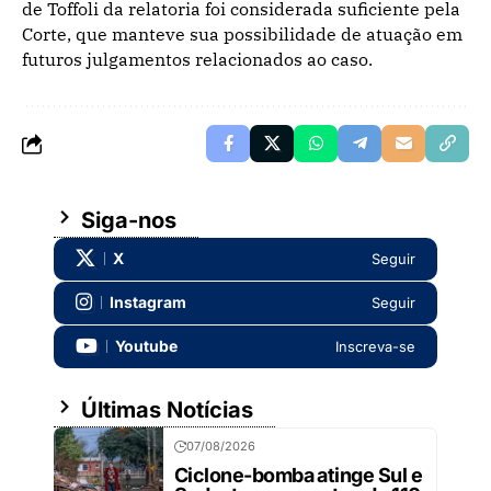
de Toffoli da relatoria foi considerada suficiente pela
Corte, que manteve sua possibilidade de atuação em
futuros julgamentos relacionados ao caso.
Siga-nos
X
Seguir
Instagram
Seguir
Youtube
Inscreva-se
Últimas Notícias
07/08/2026
Ciclone-bomba atinge Sul e