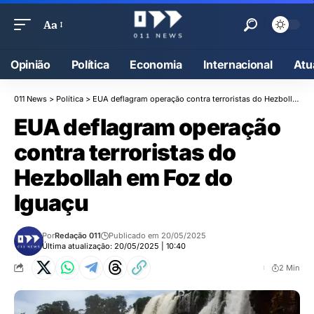
Aa
Opinião
Política
Economia
Internacional
Atu
011 News
>
Política
>
EUA deflagram operação contra terroristas do Hezbollah em Foz do Iguaçu
EUA deflagram operação
contra terroristas do
Hezbollah em Foz do
Iguaçu
Por
Redação 011
Publicado em 20/05/2025
Última atualização: 20/05/2025 | 10:40
2 Min