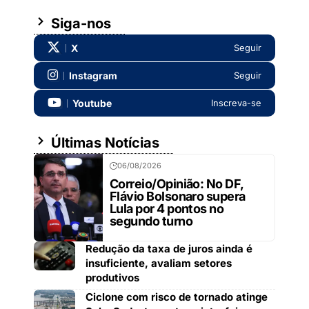
Siga-nos
X
Seguir
Instagram
Seguir
Youtube
Inscreva-se
Últimas Notícias
06/08/2026
Correio/Opinião: No DF,
Flávio Bolsonaro supera
Lula por 4 pontos no
segundo turno
Redução da taxa de juros ainda é
insuficiente, avaliam setores
produtivos
Ciclone com risco de tornado atinge