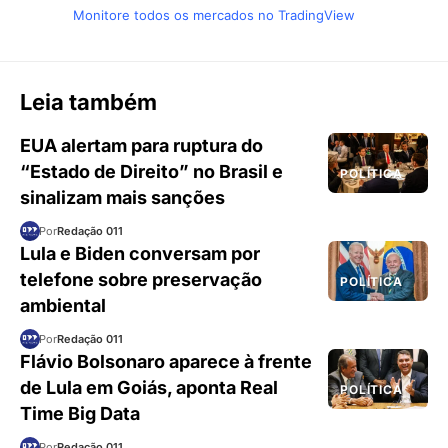
Monitore todos os mercados no TradingView
Leia também
EUA alertam para ruptura do
“Estado de Direito” no Brasil e
POLÍTICA
sinalizam mais sanções
Por
Redação 011
Lula e Biden conversam por
telefone sobre preservação
POLÍTICA
ambiental
Por
Redação 011
Flávio Bolsonaro aparece à frente
de Lula em Goiás, aponta Real
POLÍTICA
Time Big Data
Por
Redação 011