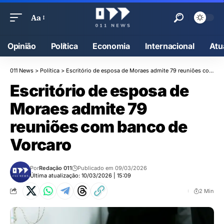
Aa
Opinião
Política
Economia
Internacional
Atu
011 News
>
Política
>
Escritório de esposa de Moraes admite 79 reuniões com banco de Vorcaro
Escritório de esposa de
Moraes admite 79
reuniões com banco de
Vorcaro
Por
Redação 011
Publicado em 09/03/2026
Última atualização: 10/03/2026 | 15:09
2 Min