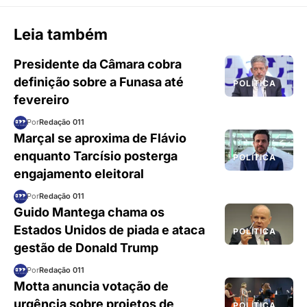
Leia também
Presidente da Câmara cobra
definição sobre a Funasa até
POLÍTICA
fevereiro
Por
Redação 011
Marçal se aproxima de Flávio
enquanto Tarcísio posterga
POLÍTICA
engajamento eleitoral
Por
Redação 011
Guido Mantega chama os
Estados Unidos de piada e ataca
POLÍTICA
gestão de Donald Trump
Por
Redação 011
Motta anuncia votação de
urgência sobre projetos de
POLÍTICA