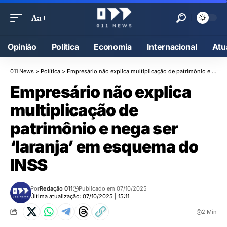
Aa
Opinião
Política
Economia
Internacional
Atu
011 News
>
Política
>
Empresário não explica multiplicação de patrimônio e nega ser ‘laranja’ em esquema do INSS
Empresário não explica
multiplicação de
patrimônio e nega ser
‘laranja’ em esquema do
INSS
Por
Redação 011
Publicado em 07/10/2025
Última atualização: 07/10/2025 | 15:11
2 Min