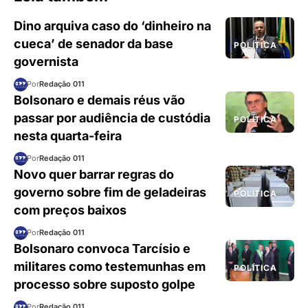
Dino arquiva caso do ‘dinheiro na
cueca’ de senador da base
POLÍTICA
governista
Por
Redação 011
Bolsonaro e demais réus vão
passar por audiência de custódia
POLÍTICA
nesta quarta-feira
Por
Redação 011
Novo quer barrar regras do
governo sobre fim de geladeiras
POLÍTICA
com preços baixos
Por
Redação 011
Bolsonaro convoca Tarcísio e
militares como testemunhas em
POLÍTICA
processo sobre suposto golpe
Por
Redação 011