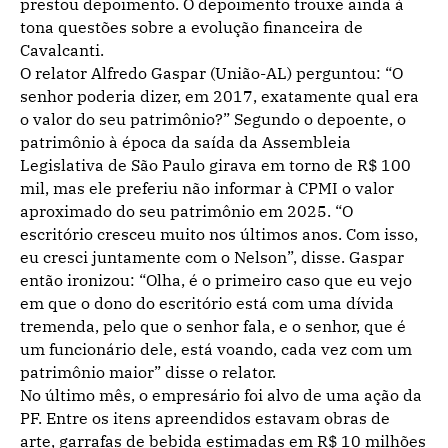
prestou depoimento. O depoimento trouxe ainda à
tona questões sobre a evolução financeira de
Cavalcanti.
O relator Alfredo Gaspar (União-AL) perguntou: “O
senhor poderia dizer, em 2017, exatamente qual era
o valor do seu patrimônio?” Segundo o depoente, o
patrimônio à época da saída da Assembleia
Legislativa de São Paulo girava em torno de R$ 100
mil, mas ele preferiu não informar à CPMI o valor
aproximado do seu patrimônio em 2025. “O
escritório cresceu muito nos últimos anos. Com isso,
eu cresci juntamente com o Nelson”, disse. Gaspar
então ironizou: “Olha, é o primeiro caso que eu vejo
em que o dono do escritório está com uma dívida
tremenda, pelo que o senhor fala, e o senhor, que é
um funcionário dele, está voando, cada vez com um
patrimônio maior” disse o relator.
No último mês, o empresário foi alvo de uma ação da
PF. Entre os itens apreendidos estavam obras de
arte, garrafas de bebida estimadas em R$ 10 milhões