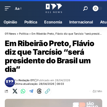
Aa
Opinião
Política
Economia
Internacional
Atu
011 News
>
Política
>
Em Ribeirão Preto, Flávio diz que Tarcísio “será presidente do Brasil um dia”
Em Ribeirão Preto, Flávio
diz que Tarcísio “será
presidente do Brasil um
dia”
Por
Redação 011
Publicado em 28/04/2026
Última atualização: 28/04/2026 | 08:03
2 Min