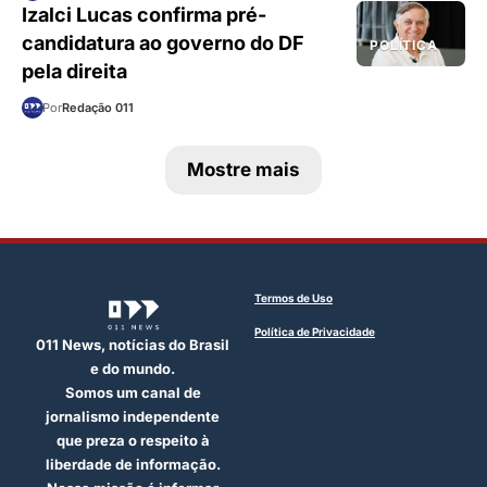
Izalci Lucas confirma pré-
candidatura ao governo do DF
POLÍTICA
pela direita
Por
Redação 011
Mostre mais
Termos de Uso
Política de Privacidade
011 News, notícias do Brasil
e do mundo.
Somos um canal de
jornalismo independente
que preza o respeito à
liberdade de informação.