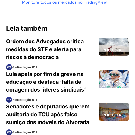
Monitore todos os mercados no TradingView
Leia também
Ordem dos Advogados critica
medidas do STF e alerta para
POLÍTICA
riscos à democracia
Por
Redação 011
Lula apela por fim da greve na
educação e destaca ‘falta de
POLÍTICA
coragem dos líderes sindicais’
Por
Redação 011
Senadores e deputados querem
auditoria do TCU após falso
POLÍTICA
sumiço dos móveis do Alvorada
Por
Redação 011