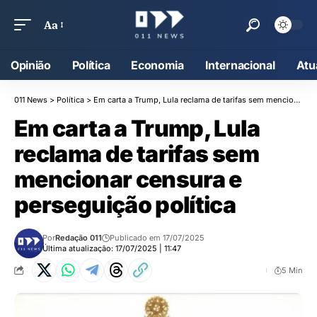
Aa
Opinião
Política
Economia
Internacional
Atu
011 News
>
Política
>
Em carta a Trump, Lula reclama de tarifas sem mencionar censura e perseguição política
Em carta a Trump, Lula
reclama de tarifas sem
mencionar censura e
perseguição política
Por
Redação 011
Publicado em 17/07/2025
Última atualização: 17/07/2025 | 11:47
5 Min