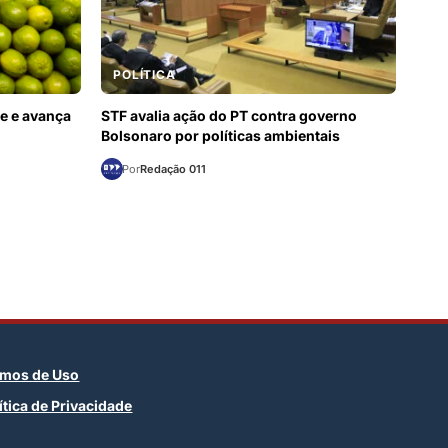
POLÍTICA
de e avança
STF avalia ação do PT contra governo
Bolsonaro por políticas ambientais
Por
Redação 011
rmos de Uso
ítica de Privacidade