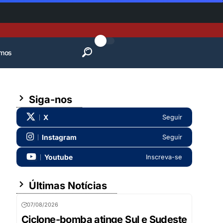
mos
Siga-nos
X
Seguir
Instagram
Seguir
Youtube
Inscreva-se
Últimas Notícias
07/08/2026
Ciclone-bomba atinge Sul e Sudeste