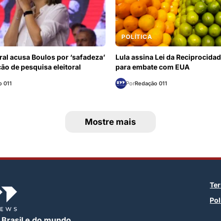
POLÍTICA
al acusa Boulos por ‘safadeza’
Lula assina Lei da Reciprocida
ão de pesquisa eleitoral
para embate com EUA
 011
Por
Redação 011
Mostre mais
Te
Pol
 Brasil e do mundo.