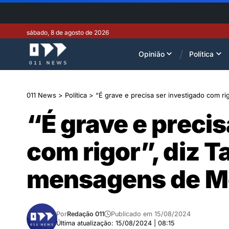
sábado, 8 de agosto de 2026
Opinião
Política
011 News
>
Política
>
“É grave e precisa ser investigado com r
“É grave e precis
com rigor”, diz T
mensagens de M
Por
Redação 011
Publicado em 15/08/2024
Última atualização: 15/08/2024 | 08:15