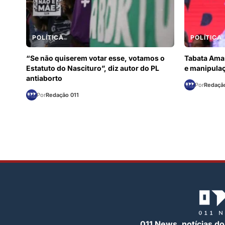
POLÍTICA
POLÍTICA
“Se não quiserem votar esse, votamos o
Tabata Amar
Estatuto do Nascituro”, diz autor do PL
e manipulaç
antiaborto
Por
Redação
Por
Redação 011
011 News, notícias do