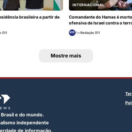
INTERNACIONAL
sidência brasileira a partir de
Comandante do Hamas é mort
ofensiva de Israel contra o ter
 011
Por
Redação 011
Mostre mais
Te
Pol
 Brasil e do mundo.
nalismo independente
iberdade de informação.