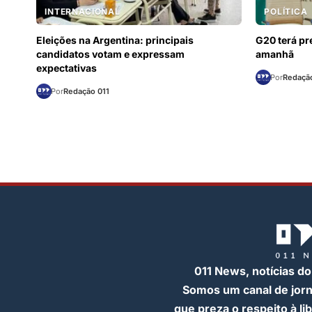
INTERNACIONAL
POLÍTICA
Eleições na Argentina: principais
G20 terá pre
candidatos votam e expressam
amanhã
expectativas
Por
Redação
Por
Redação 011
011 News, notícias do
Somos um canal de jor
que preza o respeito à l