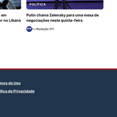
POLÍTICA
o em
Putin chama Zelensky para uma mesa de
ror no Líbano
negociações nesta quinta-feira
Por
Redação 011
rmos de Uso
ítica de Privacidade