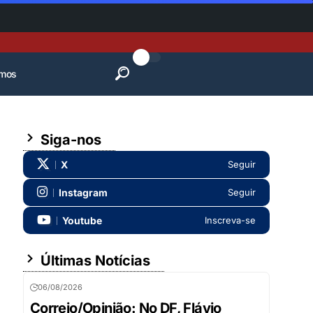
mos
Siga-nos
X
Seguir
Instagram
Seguir
Youtube
Inscreva-se
Últimas Notícias
06/08/2026
Correio/Opinião: No DF, Flávio