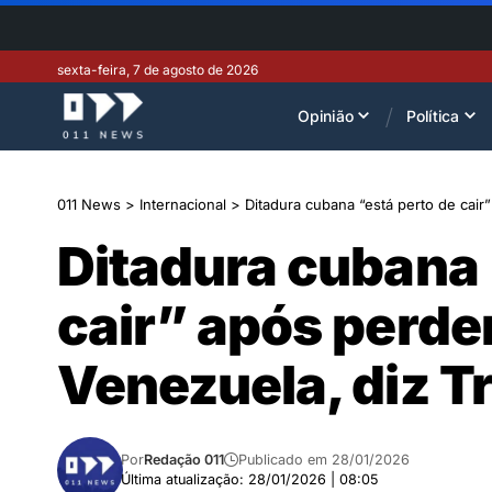
sexta-feira, 7 de agosto de 2026
Opinião
Política
011 News
>
Internacional
>
Ditadura cubana “está perto de cair
Ditadura cubana 
cair” após perde
Venezuela, diz 
Por
Redação 011
Publicado em 28/01/2026
Última atualização: 28/01/2026 | 08:05