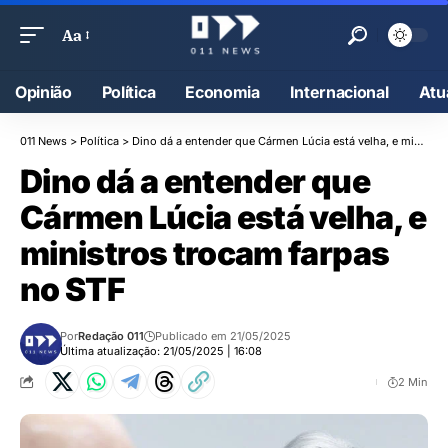
Aa
Opinião
Política
Economia
Internacional
Atu
011 News
>
Política
>
Dino dá a entender que Cármen Lúcia está velha, e ministros trocam farpas no STF
Dino dá a entender que
Cármen Lúcia está velha, e
ministros trocam farpas
no STF
Por
Redação 011
Publicado em 21/05/2025
Última atualização: 21/05/2025 | 16:08
2 Min