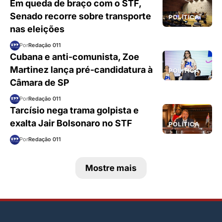
Em queda de braço com o STF,
Senado recorre sobre transporte
POLÍTICA
nas eleições
Por
Redação 011
Cubana e anti-comunista, Zoe
Martinez lança pré-candidatura à
POLÍTICA
Câmara de SP
Por
Redação 011
Tarcísio nega trama golpista e
exalta Jair Bolsonaro no STF
POLÍTICA
Por
Redação 011
Mostre mais