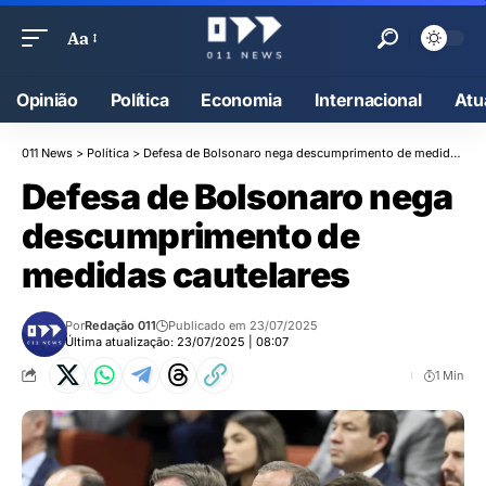
Aa
Opinião
Política
Economia
Internacional
Atu
011 News
>
Política
>
Defesa de Bolsonaro nega descumprimento de medidas cautelares
Defesa de Bolsonaro nega
descumprimento de
medidas cautelares
Por
Redação 011
Publicado em 23/07/2025
Última atualização: 23/07/2025 | 08:07
1 Min