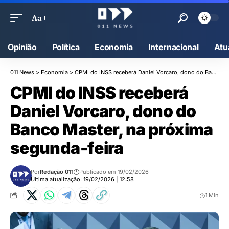
Aa
Opinião
Política
Economia
Internacional
Atu
011 News
>
Economia
>
CPMI do INSS receberá Daniel Vorcaro, dono do Banco Master, na próxima segunda-feira
CPMI do INSS receberá
Daniel Vorcaro, dono do
Banco Master, na próxima
segunda-feira
Por
Redação 011
Publicado em 19/02/2026
Última atualização: 19/02/2026 | 12:58
1 Min