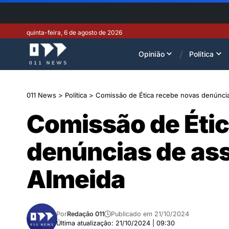
quinta-feira, 6 de agosto de 2026
Opinião
Política
011 News
>
Política
>
Comissão de Ética recebe novas denúncias
Comissão de Éti
denúncias de ass
Almeida
Por
Redação 011
Publicado em 21/10/2024
Última atualização: 21/10/2024 | 09:30