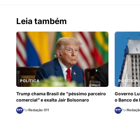
Leia também
POLÍTICA
POLÍTICA
Trump chama Brasil de “péssimo parceiro
Governo Lul
comercial” e exalta Jair Bolsonaro
o Banco de 
Por
Redação 011
Por
Redação