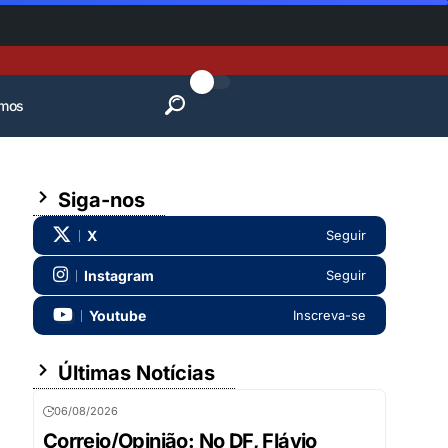
mos
Siga-nos
X
Seguir
Instagram
Seguir
Youtube
Inscreva-se
Últimas Notícias
06/08/2026
Correio/Opinião: No DF, Flávio