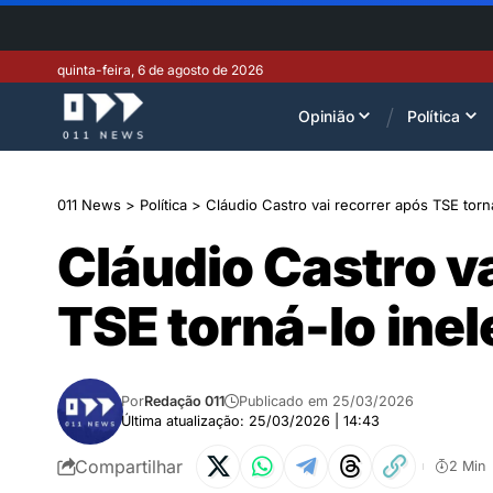
quinta-feira, 6 de agosto de 2026
Opinião
Política
011 News
>
Política
>
Cláudio Castro vai recorrer após TSE torn
Cláudio Castro va
TSE torná-lo inel
Por
Redação 011
Publicado em 25/03/2026
Última atualização: 25/03/2026 | 14:43
Compartilhar
2 Min