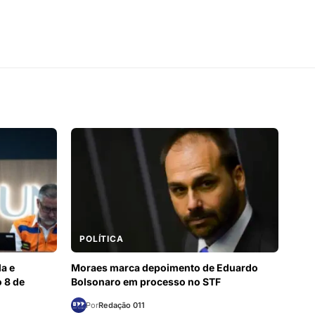
POLÍTICA
la e
Moraes marca depoimento de Eduardo
 8 de
Bolsonaro em processo no STF
Por
Redação 011