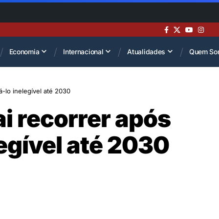
Economia
Internacional
Atualidades
Quem So
á-lo inelegível até 2030
i recorrer após
egível até 2030