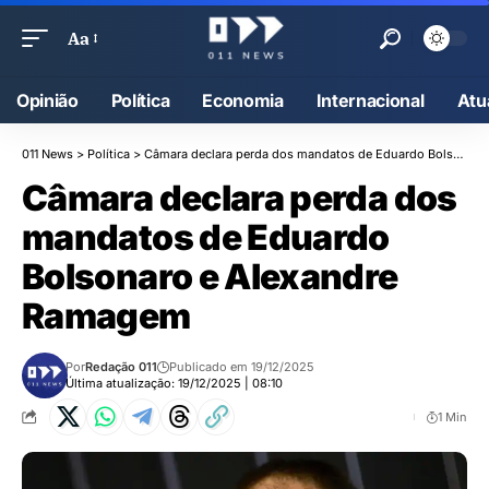
Aa
Opinião
Política
Economia
Internacional
Atu
011 News
>
Política
>
Câmara declara perda dos mandatos de Eduardo Bolsonaro e Alexandre Ramagem
Câmara declara perda dos
mandatos de Eduardo
Bolsonaro e Alexandre
Ramagem
Por
Redação 011
Publicado em 19/12/2025
Última atualização: 19/12/2025 | 08:10
1 Min