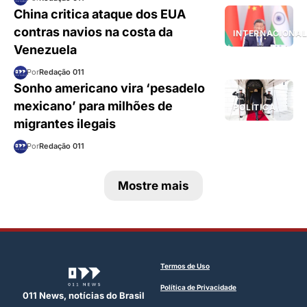
China critica ataque dos EUA
contras navios na costa da
INTERNACIONA
Venezuela
Por
Redação 011
Sonho americano vira ‘pesadelo
mexicano’ para milhões de
POLÍTICA
migrantes ilegais
Por
Redação 011
Mostre mais
Termos de Uso
Política de Privacidade
011 News, notícias do Brasil