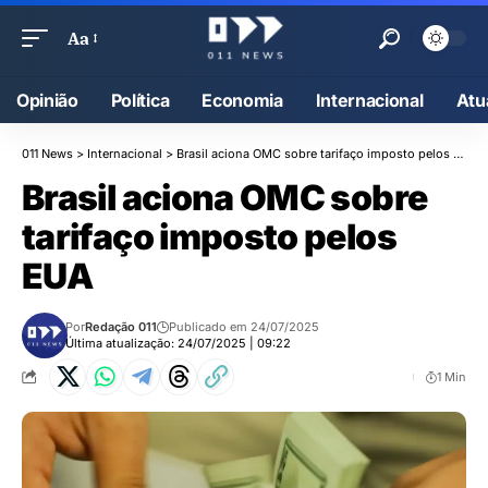
Aa
Opinião
Política
Economia
Internacional
Atu
011 News
>
Internacional
>
Brasil aciona OMC sobre tarifaço imposto pelos EUA
Brasil aciona OMC sobre
tarifaço imposto pelos
EUA
Por
Redação 011
Publicado em 24/07/2025
Última atualização: 24/07/2025 | 09:22
1 Min