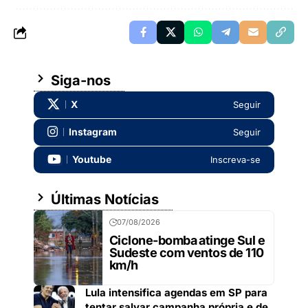
Siga-nos
X
Seguir
Instagram
Seguir
Youtube
Inscreva-se
Últimas Notícias
07/08/2026
Ciclone-bomba atinge Sul e
Sudeste com ventos de 110
km/h
Lula intensifica agendas em SP para
tentar salvar campanha própria e de