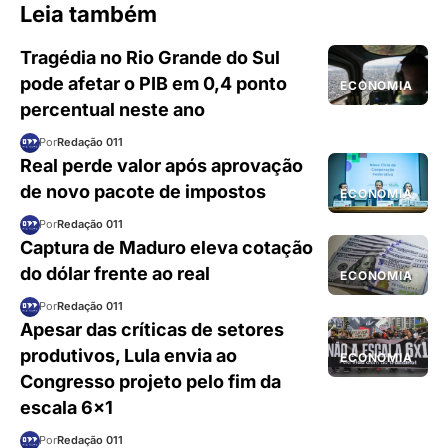
Leia também
Tragédia no Rio Grande do Sul
pode afetar o PIB em 0,4 ponto
ECONOMIA
percentual neste ano
Por
Redação 011
Real perde valor após aprovação
de novo pacote de impostos
ECONOMIA
Por
Redação 011
Captura de Maduro eleva cotação
do dólar frente ao real
ECONOMIA
Por
Redação 011
Apesar das críticas de setores
produtivos, Lula envia ao
ECONOMIA
Congresso projeto pelo fim da
escala 6×1
Por
Redação 011