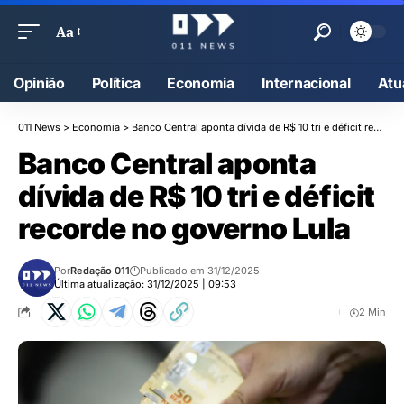
Aa
Opinião
Política
Economia
Internacional
Atu
011 News
>
Economia
>
Banco Central aponta dívida de R$ 10 tri e déficit recorde no governo Lula
Banco Central aponta
dívida de R$ 10 tri e déficit
recorde no governo Lula
Por
Redação 011
Publicado em 31/12/2025
Última atualização: 31/12/2025 | 09:53
2 Min