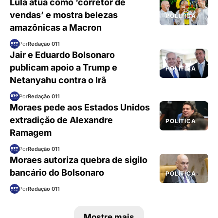
Lula atua como ‘corretor de
vendas’ e mostra belezas
POLÍTICA
amazônicas a Macron
Por
Redação 011
Jair e Eduardo Bolsonaro
publicam apoio a Trump e
POLÍTICA
Netanyahu contra o Irã
Por
Redação 011
Moraes pede aos Estados Unidos
extradição de Alexandre
POLÍTICA
Ramagem
Por
Redação 011
Moraes autoriza quebra de sigilo
bancário do Bolsonaro
POLÍTICA
Por
Redação 011
Mostre mais