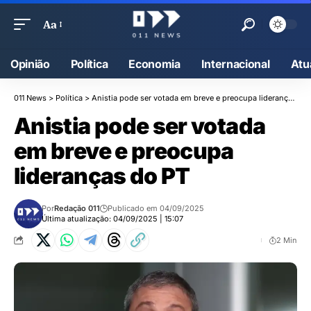
Aa
Opinião
Política
Economia
Internacional
Atu
011 News
>
Política
>
Anistia pode ser votada em breve e preocupa lideranças do PT
Anistia pode ser votada
em breve e preocupa
lideranças do PT
Por
Redação 011
Publicado em 04/09/2025
Última atualização: 04/09/2025 | 15:07
2 Min