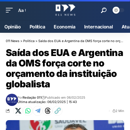
Aa
Opinião
Política
Economia
Internacional
Atu
011 News
>
Política
>
Saída dos EUA e Argentina da OMS força corte no orçamento da instituição globalista
Saída dos EUA e Argentina
da OMS força corte no
orçamento da instituição
globalista
Por
Redação 011
Publicado em 06/02/2025
Última atualização: 06/02/2025 | 15:43
2 Min