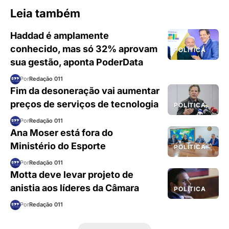
Leia também
Haddad é amplamente
conhecido, mas só 32% aprovam
POLÍTICA
sua gestão, aponta PoderData
Por
Redação 011
Fim da desoneração vai aumentar
preços de serviços de tecnologia
POLÍTICA
Por
Redação 011
Ana Moser está fora do
Ministério do Esporte
POLÍTICA
Por
Redação 011
Motta deve levar projeto de
anistia aos líderes da Câmara
POLÍTICA
Por
Redação 011