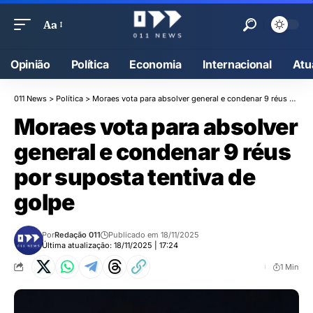
Aa
Opinião
Política
Economia
Internacional
Atu
011 News
>
Política
>
Moraes vota para absolver general e condenar 9 réus por suposta tentiva de golpe
Moraes vota para absolver
general e condenar 9 réus
por suposta tentiva de
golpe
Por
Redação 011
Publicado em 18/11/2025
Última atualização: 18/11/2025 | 17:24
1 Min