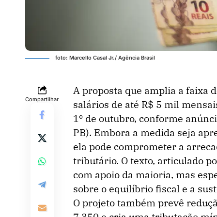
foto: Marcello Casal Jr./ Agência Brasil
A proposta que amplia a faixa 
Compartilhar
salários de até R$ 5 mil mens
1º de outubro, conforme anúnc
PB). Embora a medida seja apre
ela pode comprometer a arrecad
tributário. O texto, articulado 
com apoio da maioria, mas espe
sobre o equilíbrio fiscal e a su
O projeto também prevê redução
7.350 e cria uma tributação m