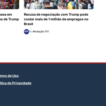
ECONOMIA
inesa em
Recusa de negociação com Trump pode
es de Trump
custar mais de 1 milhão de empregos no
Brasil
Por
Redação 011
rmos de Uso
ítica de Privacidade