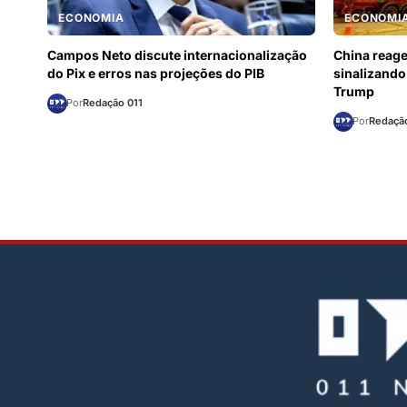
ECONOMIA
ECONOMI
Campos Neto discute internacionalização
China reage
do Pix e erros nas projeções do PIB
sinalizando
Trump
Por
Redação 011
Por
Redação