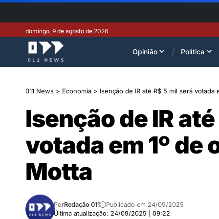
domingo, 9 de agosto de 2026
Opinião
Política
011 News
>
Economia
>
Isenção de IR até R$ 5 mil será votada
Isenção de IR até
votada em 1º de 
Motta
Por
Redação 011
Publicado em 24/09/2025
Última atualização: 24/09/2025 | 09:22