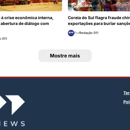
A
ECONOMIA
 à crise econômica interna,
Coreia do Sul flagra fraude ch
 abertura de diálogo com
exportações para burlar sançõ
Por
Redação 011
 011
Mostre mais
Te
Pol