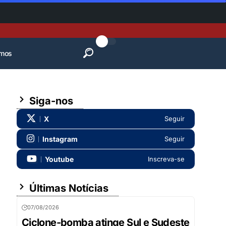
mos
Siga-nos
X
Seguir
Instagram
Seguir
Youtube
Inscreva-se
Últimas Notícias
07/08/2026
Ciclone-bomba atinge Sul e Sudeste