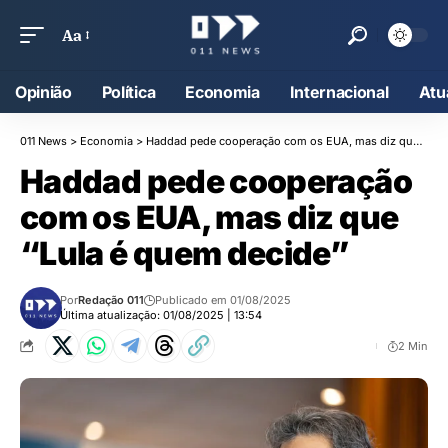
Aa
Opinião
Política
Economia
Internacional
Atu
011 News
>
Economia
>
Haddad pede cooperação com os EUA, mas diz que “Lula é quem decide”
Haddad pede cooperação
com os EUA, mas diz que
“Lula é quem decide”
Por
Redação 011
Publicado em 01/08/2025
Última atualização: 01/08/2025 | 13:54
2 Min