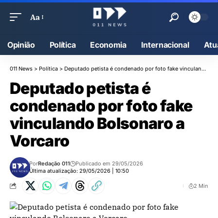
Aa
Opinião
Política
Economia
Internacional
Atu
011 News
>
Política
>
Deputado petista é condenado por foto fake vinculando Bolsonaro a Vorcaro
Deputado petista é
condenado por foto fake
vinculando Bolsonaro a
Vorcaro
Por
Redação 011
Publicado em 29/05/2026
Última atualização: 29/05/2026 | 10:50
2 Min