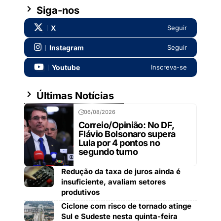
Siga-nos
X
Seguir
Instagram
Seguir
Youtube
Inscreva-se
Últimas Notícias
06/08/2026
Correio/Opinião: No DF,
Flávio Bolsonaro supera
Lula por 4 pontos no
segundo turno
Redução da taxa de juros ainda é
insuficiente, avaliam setores
produtivos
Ciclone com risco de tornado atinge
Sul e Sudeste nesta quinta-feira