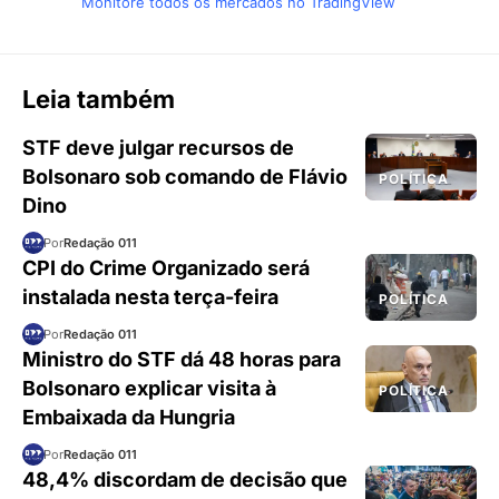
Monitore todos os mercados no TradingView
Leia também
STF deve julgar recursos de
Bolsonaro sob comando de Flávio
POLÍTICA
Dino
Por
Redação 011
CPI do Crime Organizado será
instalada nesta terça-feira
POLÍTICA
Por
Redação 011
Ministro do STF dá 48 horas para
Bolsonaro explicar visita à
POLÍTICA
Embaixada da Hungria
Por
Redação 011
48,4% discordam de decisão que