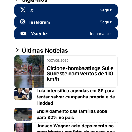
X
Seguir
Instagram
Seguir
Youtube
Inscreva-se
Últimas Notícias
07/08/2026
Ciclone-bomba atinge Sul e
Sudeste com ventos de 110
km/h
Lula intensifica agendas em SP para
tentar salvar campanha própria e de
Haddad
Endividamento das famílias sobe
para 82% no país
Jaques Wagner adia depoimento no
caso Master por falta de acesso aos