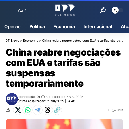
Aa
Opinião
Política
Economia
Internacional
Atu
011 News
>
Economia
>
China reabre negociações com EUA e tarifas são suspensas temporariamente
China reabre negociações
com EUA e tarifas são
suspensas
temporariamente
Por
Redação 011
Publicado em 27/10/2025
Última atualização: 27/10/2025 | 14:48
2 Min