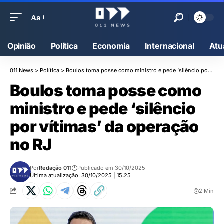
Aa
Opinião
Política
Economia
Internacional
Atu
011 News
>
Política
>
Boulos toma posse como ministro e pede ‘silêncio por vítimas’ da operação no RJ
Boulos toma posse como
ministro e pede ‘silêncio
por vítimas’ da operação
no RJ
Por
Redação 011
Publicado em 30/10/2025
Última atualização: 30/10/2025 | 15:25
2 Min