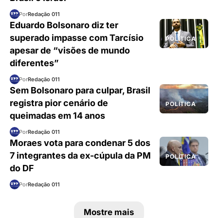
Por
Redação 011
Eduardo Bolsonaro diz ter
superado impasse com Tarcísio
POLÍTICA
apesar de “visões de mundo
diferentes”
Por
Redação 011
Sem Bolsonaro para culpar, Brasil
registra pior cenário de
POLÍTICA
queimadas em 14 anos
Por
Redação 011
Moraes vota para condenar 5 dos
7 integrantes da ex-cúpula da PM
POLÍTICA
do DF
Por
Redação 011
Mostre mais