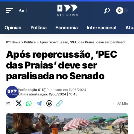
Aa
Opinião
Política
Economia
Internacional
Atu
011 News
>
Política
>
Após repercussão, ‘PEC das Praias’ deve ser paralisada no Senado
Após repercussão, ‘PEC
das Praias’ deve ser
paralisada no Senado
Por
Redação 011
Publicado em 11/06/2024
Última atualização: 11/06/2024 | 10:45
1 Min