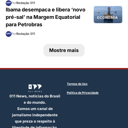
Por
Redação 011
Ibama desempaca e libera ‘novo
pré-sal’ na Margem Equatorial
ECONOMIA
para Petrobras
Por
Redação 011
Mostre mais
Termos de Uso
Política de Privacidade
011 News, notícias do Brasil
e do mundo.
Somos um canal de
jornalismo independente
que preza o respeito à
liberdade de informação.