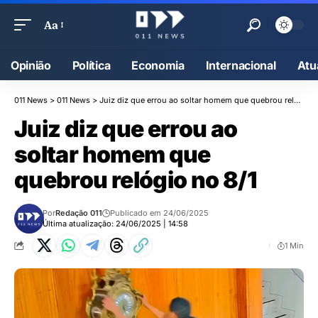
Aa
Opinião
Política
Economia
Internacional
Atu
011 News
>
011 News
>
Juiz diz que errou ao soltar homem que quebrou relógio no 8/1
Juiz diz que errou ao
soltar homem que
quebrou relógio no 8/1
Por
Redação 011
Publicado em 24/06/2025
Última atualização: 24/06/2025 | 14:58
1 Min