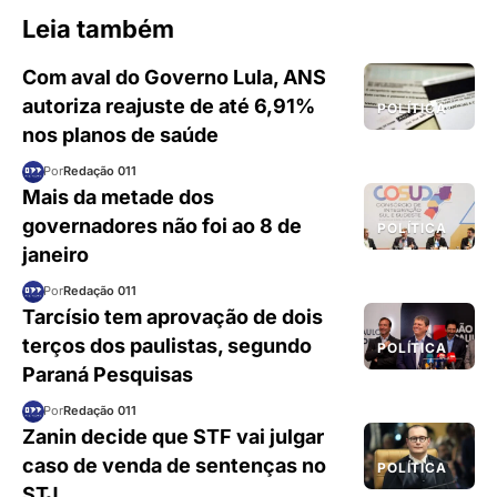
Leia também
Com aval do Governo Lula, ANS
autoriza reajuste de até 6,91%
POLÍTICA
nos planos de saúde
Por
Redação 011
Mais da metade dos
governadores não foi ao 8 de
POLÍTICA
janeiro
Por
Redação 011
Tarcísio tem aprovação de dois
terços dos paulistas, segundo
POLÍTICA
Paraná Pesquisas
Por
Redação 011
Zanin decide que STF vai julgar
caso de venda de sentenças no
POLÍTICA
STJ