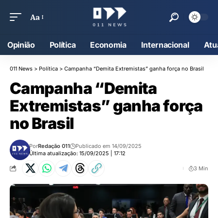
Aa
Opinião
Política
Economia
Internacional
Atu
011 News
>
Política
>
Campanha “Demita Extremistas” ganha força no Brasil
Campanha “Demita
Extremistas” ganha força
no Brasil
Por
Redação 011
Publicado em 14/09/2025
Última atualização: 15/09/2025 | 17:12
3 Min