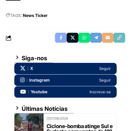
TAGS:
News Ticker
Siga-nos
X
Seguir
Instagram
Seguir
Youtube
Inscreva-se
Últimas Notícias
07/08/2026
Ciclone-bomba atinge Sul e