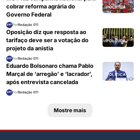
cobrar reforma agrária do
POLÍTICA
Governo Federal
Por
Redação 011
Oposição diz que resposta ao
tarifaço deve ser a votação do
POLÍTICA
projeto da anistia
Por
Redação 011
Eduardo Bolsonaro chama Pablo
Marçal de ‘arregão’ e ‘lacrador’,
POLÍTICA
após entrevista cancelada
Por
Redação 011
Mostre mais