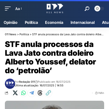
Aa
Opinião
Política
Economia
Internacional
Atu
011 News
>
Política
>
STF anula processos da Lava Jato contra doleiro Alberto Youssef, delator do ‘petrolão’
STF anula processos da
Lava Jato contra doleiro
Alberto Youssef, delator
do ‘petrolão’
Por
Redação 011
Publicado em 16/07/2025
Última atualização: 16/07/2025 | 14:55
1 Min