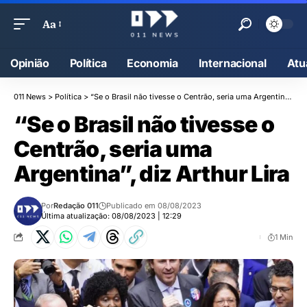
Aa
Opinião
Política
Economia
Internacional
Atu
011 News
>
Política
>
“Se o Brasil não tivesse o Centrão, seria uma Argentina”, diz Arthur Lira
“Se o Brasil não tivesse o
Centrão, seria uma
Argentina”, diz Arthur Lira
Por
Redação 011
Publicado em 08/08/2023
Última atualização: 08/08/2023 | 12:29
1 Min