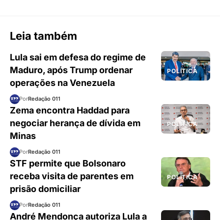
Leia também
Lula sai em defesa do regime de
Maduro, após Trump ordenar
POLÍTICA
operações na Venezuela
Por
Redação 011
Zema encontra Haddad para
negociar herança de dívida em
POLÍTICA
Minas
Por
Redação 011
STF permite que Bolsonaro
receba visita de parentes em
POLÍTICA
prisão domiciliar
Por
Redação 011
André Mendonça autoriza Lula a