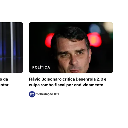
POLÍTICA
o da
Flávio Bolsonaro critica Desenrola 2.0 e
entar
culpa rombo fiscal por endividamento
Por
Redação 011