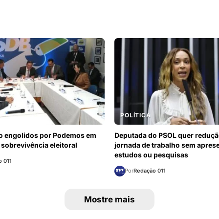
POLÍTICA
o engolidos por Podemos em
Deputada do PSOL quer reduçã
 sobrevivência eleitoral
jornada de trabalho sem apres
estudos ou pesquisas
 011
Por
Redação 011
Mostre mais