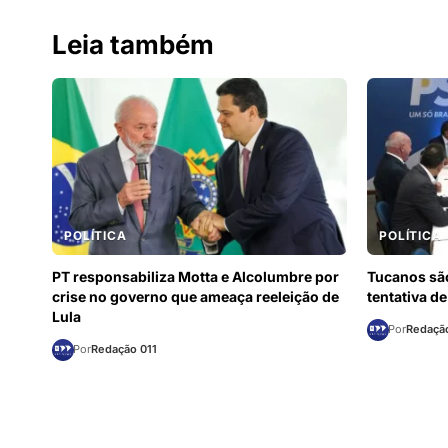
Leia também
POLÍTICA
POLÍTICA
PT responsabiliza Motta e Alcolumbre por
Tucanos sã
crise no governo que ameaça reeleição de
tentativa de
Lula
Por
Redação
Por
Redação 011