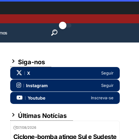
mos
Siga-nos
X
Seguir
Instagram
Seguir
Youtube
Inscreva-se
Últimas Notícias
07/08/2026
Ciclone-bomba atinge Sul e Sudeste