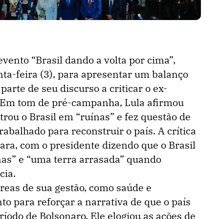
evento “Brasil dando a volta por cima”,
nta-feira (3), para apresentar um balanço
arte de seu discurso a criticar o ex-
. Em tom de pré-campanha, Lula afirmou
rou o Brasil em “ruínas” e fez questão de
abalhado para reconstruir o país. A crítica
clara, com o presidente dizendo que o Brasil
as” e “uma terra arrasada” quando
cia.
reas de sua gestão, como saúde e
nto para reforçar a narrativa de que o país
ríodo de Bolsonaro. Ele elogiou as ações de