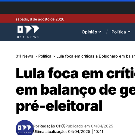
sábado, 8 de agosto de 2026
Opinião
Política
011 News
>
Política
>
Lula foca em críticas a Bolsonaro em bala
Lula foca em crít
em balanço de g
pré-eleitoral
Por
Redação 011
Publicado em 04/04/2025
Última atualização: 04/04/2025 | 10:41