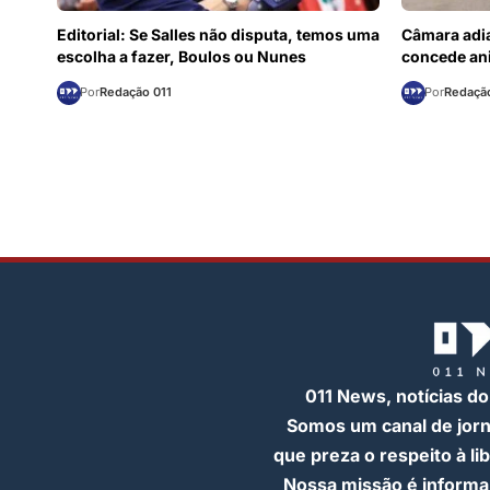
Editorial: Se Salles não disputa, temos uma
Câmara adia
escolha a fazer, Boulos ou Nunes
concede ani
Por
Redação 011
Por
Redação
011 News, notícias do
Somos um canal de jor
que preza o respeito à l
Nossa missão é informar