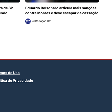
ra de SP
Eduardo Bolsonaro articula mais sanções
gundo
contra Moraes e deve escapar de cassação
Por
Redação 011
rmos de Uso
ítica de Privacidade