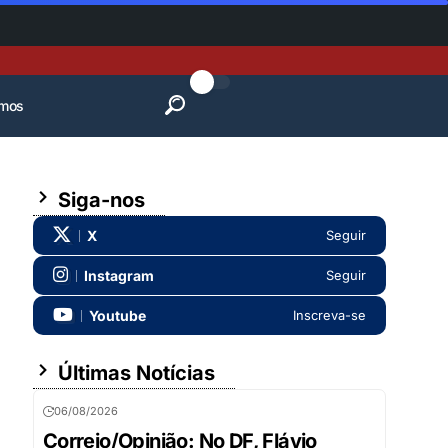
mos
Siga-nos
X
Seguir
Instagram
Seguir
Youtube
Inscreva-se
Últimas Notícias
06/08/2026
Correio/Opinião: No DF, Flávio