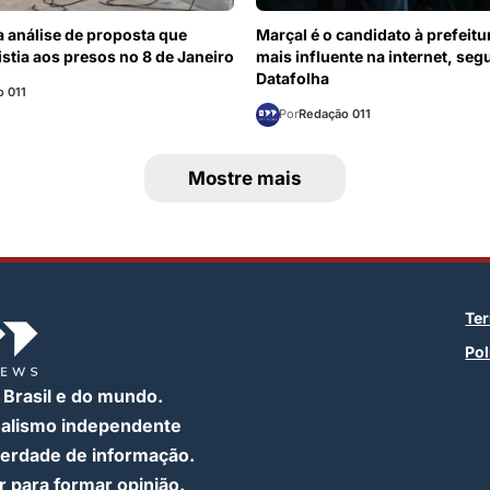
 análise de proposta que
Marçal é o candidato à prefeitu
stia aos presos no 8 de Janeiro
mais influente na internet, se
Datafolha
 011
Por
Redação 011
Mostre mais
Te
Pol
 Brasil e do mundo.
nalismo independente
iberdade de informação.
 para formar opinião.