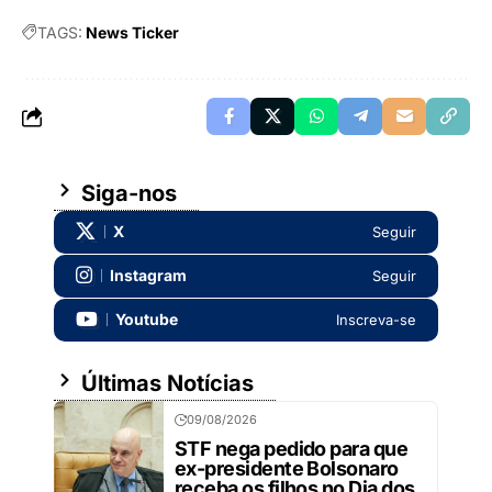
TAGS:
News Ticker
Siga-nos
X
Seguir
Instagram
Seguir
Youtube
Inscreva-se
Últimas Notícias
09/08/2026
STF nega pedido para que
ex-presidente Bolsonaro
receba os filhos no Dia dos