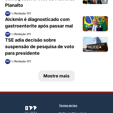
Planalto
Por
Redação 011
Alckmin é diagnosticado com
gastroenterite após passar mal
POLÍTICA
Por
Redação 011
TSE adia decisão sobre
suspensão de pesquisa de voto
POLÍTICA
para presidente
Por
Redação 011
Mostre mais
Termos de Uso