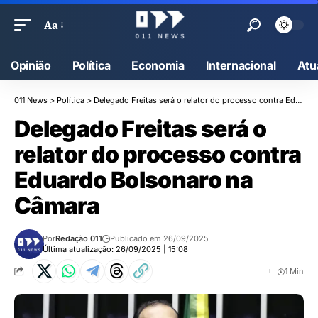
Aa
Opinião
Política
Economia
Internacional
Atu
011 News
>
Política
>
Delegado Freitas será o relator do processo contra Eduardo Bolsonaro na Câmara
Delegado Freitas será o
relator do processo contra
Eduardo Bolsonaro na
Câmara
Por
Redação 011
Publicado em 26/09/2025
Última atualização: 26/09/2025 | 15:08
1 Min