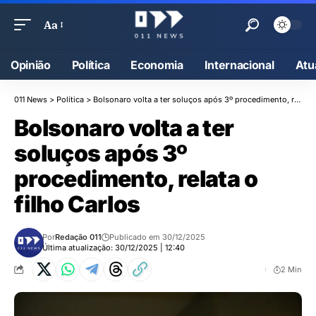
Aa
Opinião
Política
Economia
Internacional
Atu
011 News
>
Política
>
Bolsonaro volta a ter soluços após 3º procedimento, relata o filho Carlos
Bolsonaro volta a ter
soluços após 3º
procedimento, relata o
filho Carlos
Por
Redação 011
Publicado em 30/12/2025
Última atualização: 30/12/2025 | 12:40
2 Min