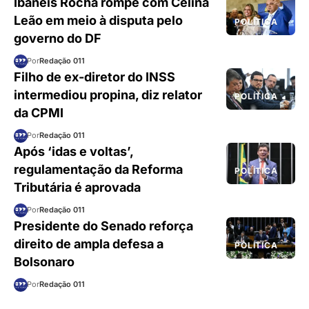
Ibaneis Rocha rompe com Celina
Leão em meio à disputa pelo
POLÍTICA
governo do DF
Por
Redação 011
Filho de ex-diretor do INSS
intermediou propina, diz relator
POLÍTICA
da CPMI
Por
Redação 011
Após ‘idas e voltas’,
regulamentação da Reforma
POLÍTICA
Tributária é aprovada
Por
Redação 011
Presidente do Senado reforça
direito de ampla defesa a
POLÍTICA
Bolsonaro
Por
Redação 011