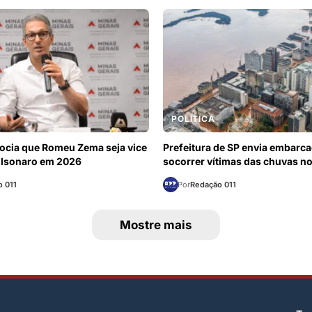
POLÍTICA
ocia que Romeu Zema seja vice
Prefeitura de SP envia embarc
olsonaro em 2026
socorrer vítimas das chuvas n
 011
Por
Redação 011
Mostre mais