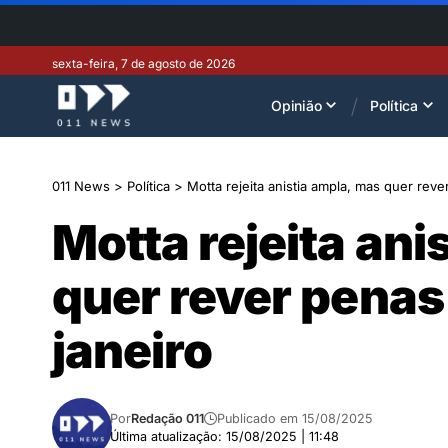
sexta-feira, 7 de agosto de 2026
Opinião
Política
011 News
>
Política
>
Motta rejeita anistia ampla, mas quer rev
Motta rejeita ani
quer rever penas
janeiro
Por
Redação 011
Publicado em 15/08/2025
Última atualização: 15/08/2025 | 11:48