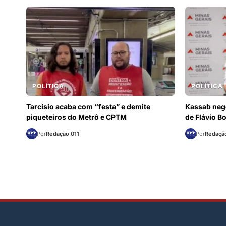
POLÍTICA
POLÍTICA
Tarcísio acaba com “festa” e demite
Kassab neg
piqueteiros do Metrô e CPTM
de Flávio B
Por
Redação 011
Por
Redação