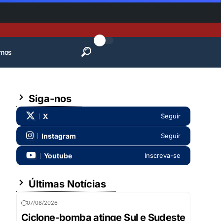
mos
Siga-nos
X
Seguir
Instagram
Seguir
Youtube
Inscreva-se
Últimas Notícias
07/08/2026
Ciclone-bomba atinge Sul e Sudeste