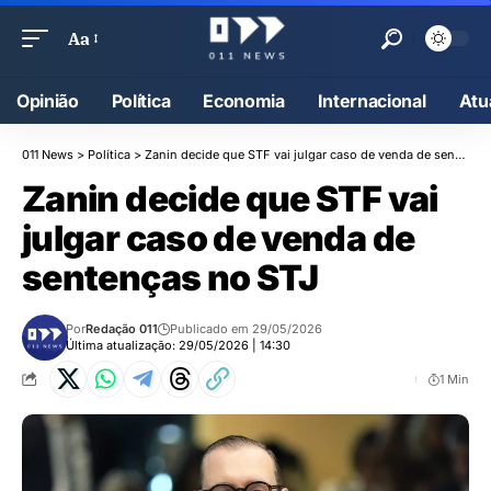
Aa
Opinião
Política
Economia
Internacional
Atu
011 News
>
Política
>
Zanin decide que STF vai julgar caso de venda de sentenças no STJ
Zanin decide que STF vai
julgar caso de venda de
sentenças no STJ
Por
Redação 011
Publicado em 29/05/2026
Última atualização: 29/05/2026 | 14:30
1 Min