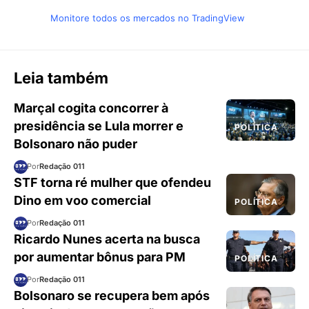
Monitore todos os mercados no TradingView
Leia também
Marçal cogita concorrer à
presidência se Lula morrer e
POLÍTICA
Bolsonaro não puder
Por
Redação 011
STF torna ré mulher que ofendeu
Dino em voo comercial
POLÍTICA
Por
Redação 011
Ricardo Nunes acerta na busca
por aumentar bônus para PM
POLÍTICA
Por
Redação 011
Bolsonaro se recupera bem após