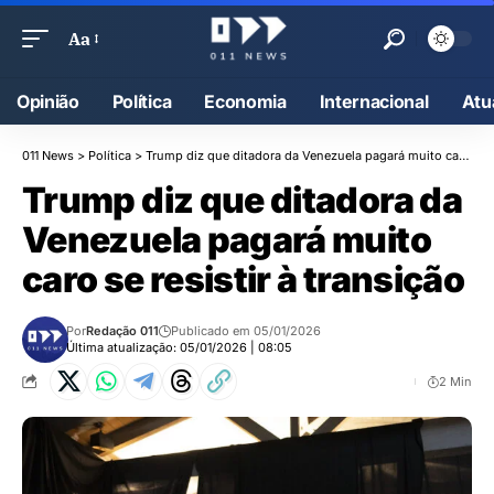
Aa
Opinião
Política
Economia
Internacional
Atu
011 News
>
Política
>
Trump diz que ditadora da Venezuela pagará muito caro se resistir à transição
Trump diz que ditadora da
Venezuela pagará muito
caro se resistir à transição
Por
Redação 011
Publicado em 05/01/2026
Última atualização: 05/01/2026 | 08:05
2 Min