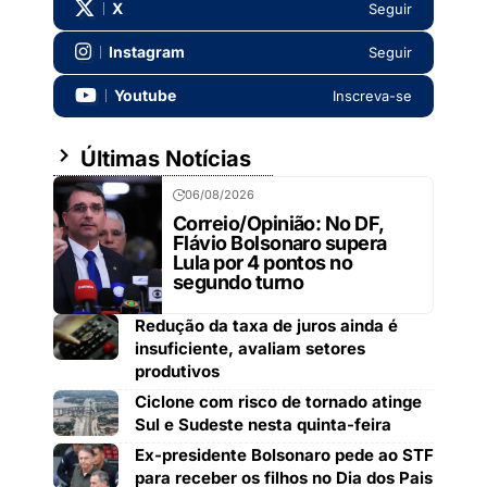
X
Seguir
Instagram
Seguir
Youtube
Inscreva-se
Últimas Notícias
06/08/2026
Correio/Opinião: No DF,
Flávio Bolsonaro supera
Lula por 4 pontos no
segundo turno
Redução da taxa de juros ainda é
insuficiente, avaliam setores
produtivos
Ciclone com risco de tornado atinge
Sul e Sudeste nesta quinta-feira
Ex-presidente Bolsonaro pede ao STF
para receber os filhos no Dia dos Pais