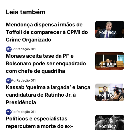
Leia também
Mendonça dispensa irmãos de
Toffoli de comparecer à CPMI do
POLÍTICA
Crime Organizado
Por
Redação 011
Moraes aceita tese da PF e
Bolsonaro pode ser enquadrado
POLÍTICA
com chefe de quadrilha
Por
Redação 011
Kassab ‘queima a largada’ e lança
candidatura de Ratinho Jr. à
POLÍTICA
Presidência
Por
Redação 011
Políticos e especialistas
repercutem a morte do ex-
POLÍTICA