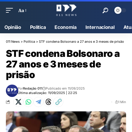
Aa
Opinião
Política
Economia
Internacional
Atu
011 News
>
Política
>
STF condena Bolsonaro a 27 anos e 3 meses de prisão
STF condena Bolsonaro a
27 anos e 3 meses de
prisão
Por
Redação 011
Publicado em 11/09/2025
Última atualização: 11/09/2025 | 22:25
1 Min