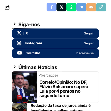
Siga-nos
X
Seguir
Instagram
Seguir
Youtube
Inscreva-se
Últimas Notícias
06/08/2026
Correio/Opinião: No DF,
Flávio Bolsonaro supera
Lula por 4 pontos no
segundo turno
Redução da taxa de juros ainda é
insuficiente, avaliam setores