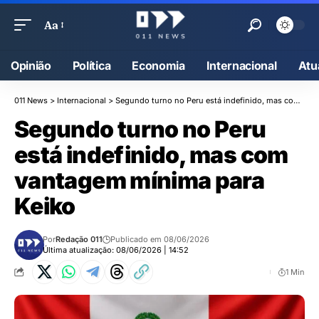
Aa
Opinião
Política
Economia
Internacional
Atu
011 News
>
Internacional
>
Segundo turno no Peru está indefinido, mas com vantagem mínima para Keiko
Segundo turno no Peru
está indefinido, mas com
vantagem mínima para
Keiko
Por
Redação 011
Publicado em 08/06/2026
Última atualização: 08/06/2026 | 14:52
1 Min