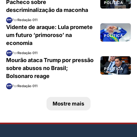
Pacheco sobre
POLÍTICA
descriminalização da maconha
Por
Redação 011
Vidente de araque: Lula promete
um futuro ‘primoroso’ na
POLÍTICA
economia
Por
Redação 011
Mourão ataca Trump por pressão
sobre abusos no Brasil;
POLÍTICA
Bolsonaro reage
Por
Redação 011
Mostre mais