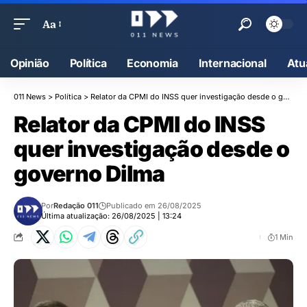
Aa
Opinião
Política
Economia
Internacional
Atu
011 News
>
Política
>
Relator da CPMI do INSS quer investigação desde o governo Dilma
Relator da CPMI do INSS
quer investigação desde o
governo Dilma
Por
Redação 011
Publicado em 26/08/2025
Última atualização: 26/08/2025 | 13:24
1 Min