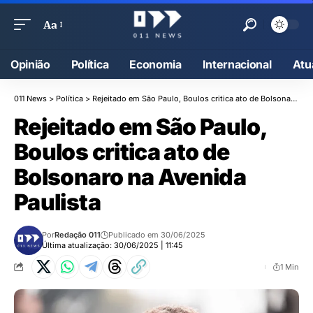
Aa
Opinião
Política
Economia
Internacional
Atu
011 News
>
Política
>
Rejeitado em São Paulo, Boulos critica ato de Bolsonaro na Avenida Paulista
Rejeitado em São Paulo,
Boulos critica ato de
Bolsonaro na Avenida
Paulista
Por
Redação 011
Publicado em 30/06/2025
Última atualização: 30/06/2025 | 11:45
1 Min