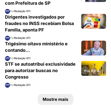
com Prefeitura de SP
Por
Redação 011
Dirigentes investigados por
fraudes no INSS recebiam Bolsa
POLÍTICA
Família, aponta PF
Por
Redação 011
Trigésimo oitavo ministério e
contando…
POLÍTICA
Por
Redação 011
STF se autoatribui exclusividade
para autorizar buscas no
POLÍTICA
Congresso
Por
Redação 011
Mostre mais