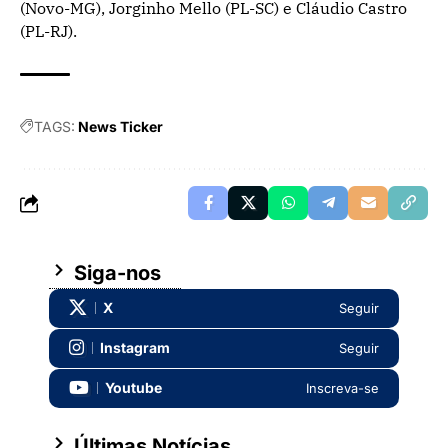
(Novo-MG), Jorginho Mello (PL-SC) e Cláudio Castro
(PL-RJ).
TAGS:
News Ticker
Siga-nos
X
Seguir
Instagram
Seguir
Youtube
Inscreva-se
Últimas Notícias