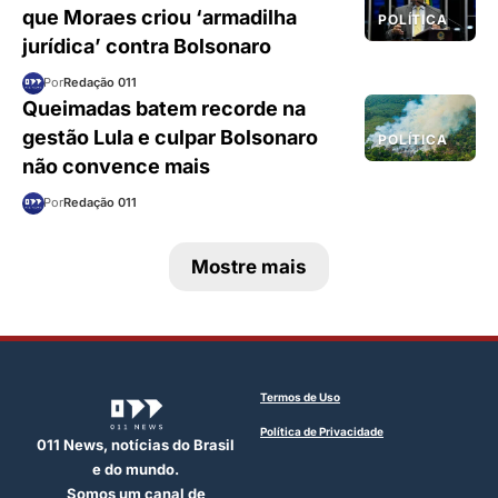
que Moraes criou ‘armadilha
POLÍTICA
jurídica’ contra Bolsonaro
Por
Redação 011
Queimadas batem recorde na
gestão Lula e culpar Bolsonaro
POLÍTICA
não convence mais
Por
Redação 011
Mostre mais
Termos de Uso
Política de Privacidade
011 News, notícias do Brasil
e do mundo.
Somos um canal de