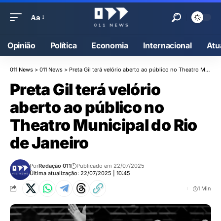
Aa
Opinião
Política
Economia
Internacional
Atu
011 News
>
011 News
>
Preta Gil terá velório aberto ao público no Theatro Municipal do Rio de Janeiro
Preta Gil terá velório
aberto ao público no
Theatro Municipal do Rio
de Janeiro
Por
Redação 011
Publicado em 22/07/2025
Última atualização: 22/07/2025 | 10:45
1 Min