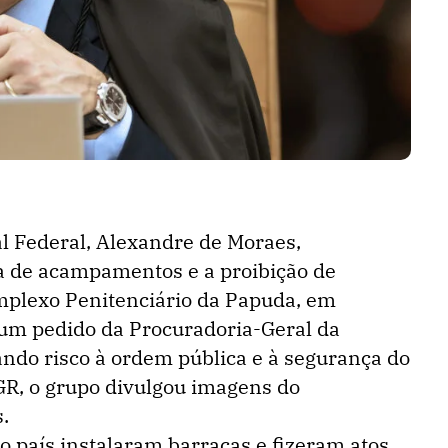
l Federal, Alexandre de Moraes,
 de acampamentos e a proibição de
plexo Penitenciário da Papuda, em
a um pedido da Procuradoria-Geral da
ando risco à ordem pública e à segurança do
GR, o grupo divulgou imagens do
.
no país instalaram barracas e fizeram atos