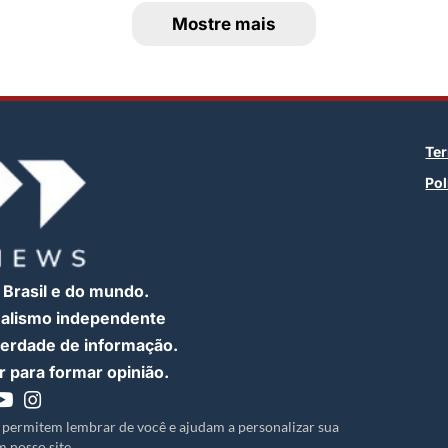
Mostre mais
Te
Pol
 Brasil e do mundo.
nalismo independente
iberdade de informação.
 para formar opinião.
 permitem lembrar de você e ajudam a personalizar sua
 nosso site.