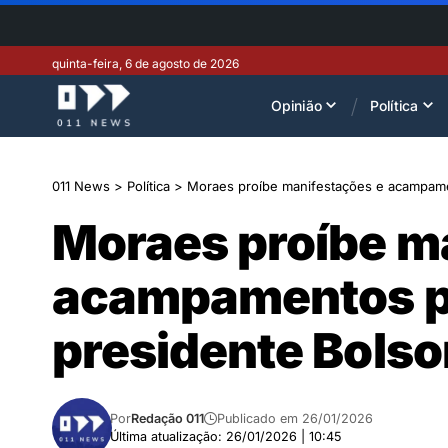
quinta-feira, 6 de agosto de 2026
Opinião
Política
011 News
>
Política
>
Moraes proíbe manifestações e acampame
Moraes proíbe m
acampamentos p
presidente Bols
Por
Redação 011
Publicado em 26/01/2026
Última atualização: 26/01/2026 | 10:45