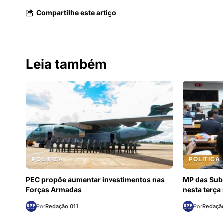
Compartilhe este artigo
Leia também
POLÍTICA
POLÍTICA
PEC propõe aumentar investimentos nas
MP das Sub
Forças Armadas
nesta terça
Por
Redação 011
Por
Redação