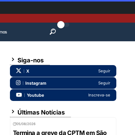
mos
Siga-nos
X
Seguir
Instagram
Seguir
Youtube
Inscreva-se
Últimas Notícias
05/08/2026
Termina a greve da CPTM em São