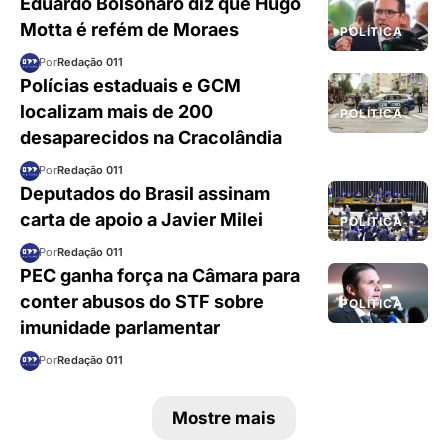
Eduardo Bolsonaro diz que Hugo
Motta é refém de Moraes
POLÍTICA
Por
Redação 011
Polícias estaduais e GCM
localizam mais de 200
POLÍTICA
desaparecidos na Cracolândia
Por
Redação 011
Deputados do Brasil assinam
carta de apoio a Javier Milei
POLÍTICA
Por
Redação 011
PEC ganha força na Câmara para
conter abusos do STF sobre
POLÍTICA
imunidade parlamentar
Por
Redação 011
Mostre mais