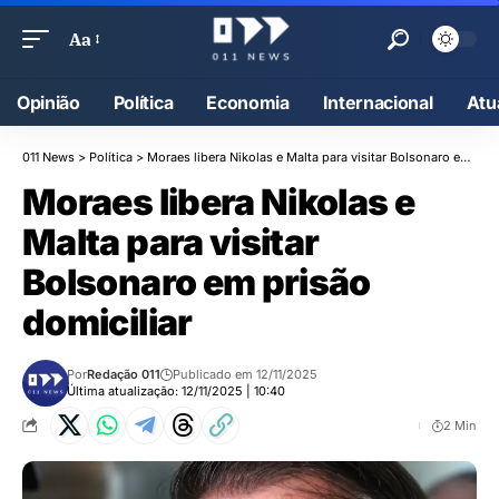
Aa
Opinião
Política
Economia
Internacional
Atu
011 News
>
Política
>
Moraes libera Nikolas e Malta para visitar Bolsonaro em prisão domiciliar
Moraes libera Nikolas e
Malta para visitar
Bolsonaro em prisão
domiciliar
Por
Redação 011
Publicado em 12/11/2025
Última atualização: 12/11/2025 | 10:40
2 Min