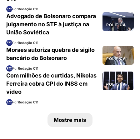
Por
Redação 011
Advogado de Bolsonaro compara
julgamento no STF à justiça na
POLÍTICA
União Soviética
Por
Redação 011
Moraes autoriza quebra de sigilo
bancário do Bolsonaro
POLÍTICA
Por
Redação 011
Com milhões de curtidas, Nikolas
Ferreira cobra CPI do INSS em
POLÍTICA
vídeo
Por
Redação 011
Mostre mais