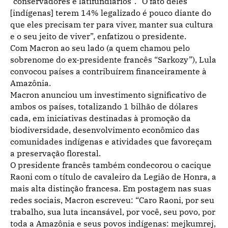
“conservadores e latifundiários”. “O fato deles
[indígenas] terem 14% legalizado é pouco diante do
que eles precisam ter para viver, manter sua cultura
e o seu jeito de viver”, enfatizou o presidente.
Com Macron ao seu lado (a quem chamou pelo
sobrenome do ex-presidente francês “Sarkozy”), Lula
convocou países a contribuírem financeiramente à
Amazônia.
Macron anunciou um investimento significativo de
ambos os países, totalizando 1 bilhão de dólares
cada, em iniciativas destinadas à promoção da
biodiversidade, desenvolvimento econômico das
comunidades indígenas e atividades que favoreçam
a preservação florestal.
O presidente francês também condecorou o cacique
Raoni com o título de cavaleiro da Legião de Honra, a
mais alta distinção francesa. Em postagem nas suas
redes sociais, Macron escreveu: “Caro Raoni, por seu
trabalho, sua luta incansável, por você, seu povo, por
toda a Amazônia e seus povos indígenas: mejkumrej,