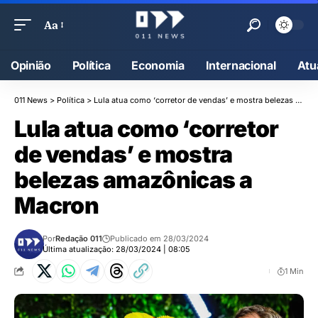
Aa
Opinião
Política
Economia
Internacional
Atu
011 News
>
Política
>
Lula atua como ‘corretor de vendas’ e mostra belezas amazônicas a Macron
Lula atua como ‘corretor
de vendas’ e mostra
belezas amazônicas a
Macron
Por
Redação 011
Publicado em 28/03/2024
Última atualização: 28/03/2024 | 08:05
1 Min