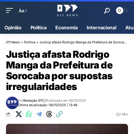
Aa
Opinião
Política
Economia
Internacional
Atu
011 News
>
Política
>
Justiça afasta Rodrigo Manga da Prefeitura de Sorocaba por supostas irregularidades
Justiça afasta Rodrigo
Manga da Prefeitura de
Sorocaba por supostas
irregularidades
Por
Redação 011
Publicado em 06/11/2025
Última atualização: 06/11/2025 | 13:46
2 Min